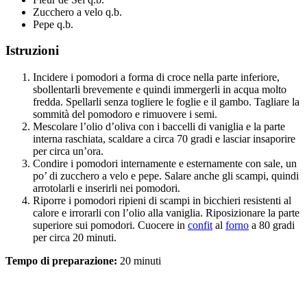
Zucchero a velo q.b.
Pepe q.b.
Istruzioni
Incidere i pomodori a forma di croce nella parte inferiore,
sbollentarli brevemente e quindi immergerli in acqua molto
fredda. Spellarli senza togliere le foglie e il gambo. Tagliare la
sommità del pomodoro e rimuovere i semi.
Mescolare l’olio d’oliva con i baccelli di vaniglia e la parte
interna raschiata, scaldare a circa 70 gradi e lasciar insaporire
per circa un’ora.
Condire i pomodori internamente e esternamente con sale, un
po’ di zucchero a velo e pepe. Salare anche gli scampi, quindi
arrotolarli e inserirli nei pomodori.
Riporre i pomodori ripieni di scampi in bicchieri resistenti al
calore e irrorarli con l’olio alla vaniglia. Riposizionare la parte
superiore sui pomodori. Cuocere in
confit
al
forno
a 80 gradi
per circa 20 minuti.
Tempo di preparazione:
20 minuti
Tempo di cottura:
20 minuti