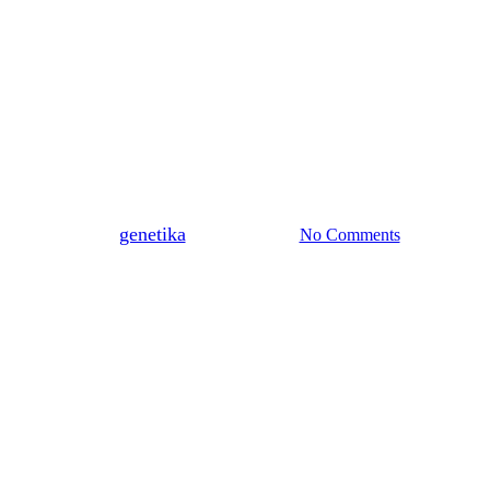
Ricette
Scampi e pomodori all’olio alla
vaniglia in confit
By
genetika
17 Giugno 2024
No Comments