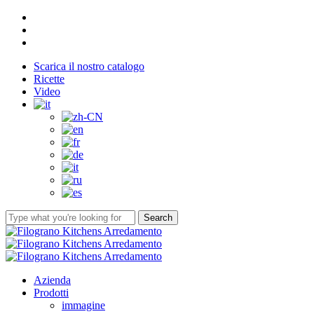
Skip
facebook
to
youtube
main
instagram
content
Scarica il nostro catalogo
Ricette
Video
Search
Close
Search
Menu
Azienda
Prodotti
immagine