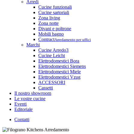
Arredi
Cucine funzionali
Cucine sartoriali
Zona living
Zona notte
Divani e poltrone
Mobili bagno
Contract
Arredamento per uffici
Marchi
Cucine Arredo3
Cucine Leicht
Elettrodomestici Bora
Elettrodomestici Siemens
Elettrodomestici Miele
Elettrodomestici Vzug
ACCESSORI
Cassetti
Il nostro showroom
Le vostre cucine
Eventi
Editoriale
Contatti