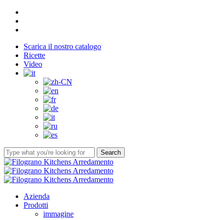
Skip
facebook
to
youtube
main
instagram
content
Scarica il nostro catalogo
Ricette
Video
Search
Close
Search
Menu
Azienda
Prodotti
immagine