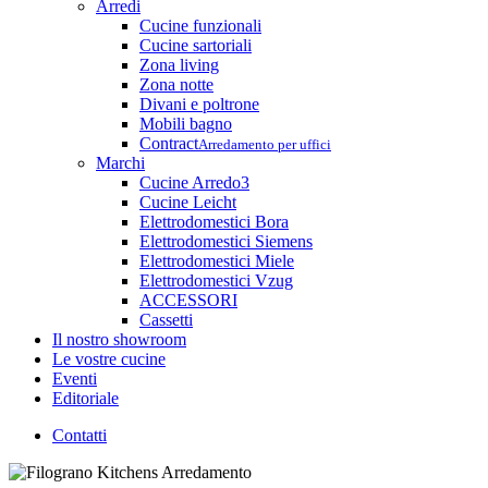
Arredi
Cucine funzionali
Cucine sartoriali
Zona living
Zona notte
Divani e poltrone
Mobili bagno
Contract
Arredamento per uffici
Marchi
Cucine Arredo3
Cucine Leicht
Elettrodomestici Bora
Elettrodomestici Siemens
Elettrodomestici Miele
Elettrodomestici Vzug
ACCESSORI
Cassetti
Il nostro showroom
Le vostre cucine
Eventi
Editoriale
Contatti