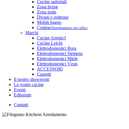
Cucine sartoriali
Zona living
Zona notte
Divani e poltrone
Mobili bagno
Contract
Arredamento per uffici
Marchi
Cucine Arredo3
Cucine Leicht
Elettrodomestici Bora
Elettrodomestici Siemens
Elettrodomestici Miele
Elettrodomestici Vzug
ACCESSORI
Cassetti
Il nostro showroom
Le vostre cucine
Eventi
Editoriale
Contatti