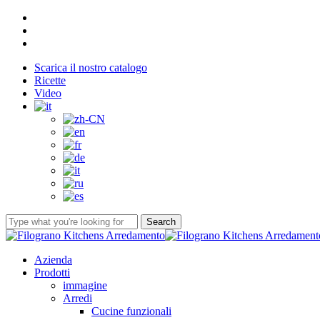
Skip
facebook
to
youtube
main
instagram
content
Scarica il nostro catalogo
Ricette
Video
Search
Close
Search
Menu
Azienda
Prodotti
immagine
Arredi
Cucine funzionali