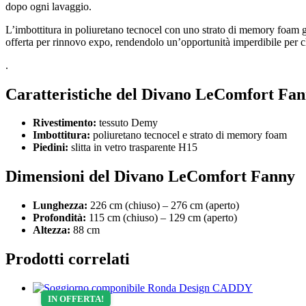
dopo ogni lavaggio.
L’imbottitura in poliuretano tecnocel con uno strato di memory foam g
offerta per rinnovo expo, rendendolo un’opportunità imperdibile per ch
.
Caratteristiche del Divano LeComfort Fa
Rivestimento:
tessuto Demy
Imbottitura:
poliuretano tecnocel e strato di memory foam
Piedini:
slitta in vetro trasparente H15
Dimensioni del Divano LeComfort Fanny
Lunghezza:
226 cm (chiuso) – 276 cm (aperto)
Profondità:
115 cm (chiuso) – 129 cm (aperto)
Altezza:
88 cm
Prodotti correlati
IN OFFERTA!