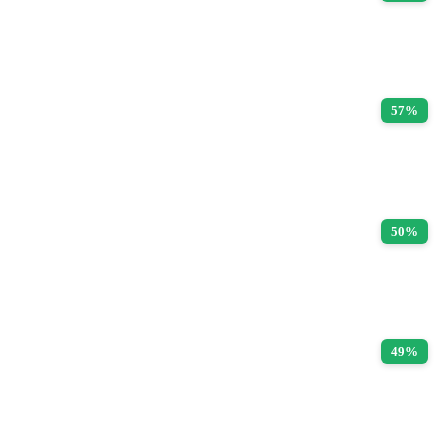
57%
50%
49%