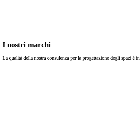
originale
attuale
era:
è:
39.500,00 €.
20.100,00 €.
I nostri marchi
La qualità della nostra consulenza per la progettazione degli spazi è 