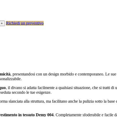
Richiedi un preventivo
amicità
, presentandosi con un design morbido e contemporaneo. Le su
sonalizzabile.
iquo
, il divano si adatta facilmente a qualsiasi situazione, che si tratti 
 seduta secondo le tue esigenze.
ma slanciata alla struttura, ma facilitano anche la pulizia sotto la base
vestimento in tessuto Demy 004
. Completamente sfoderabile e facile d