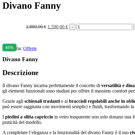
Divano Fanny
Divano
Il
Il
2.880,00
€
1.590,00
€
Fanny
prezzo
prezzo
quantità
originale
attuale
era:
è:
45%
2.880,00 €.
1.590,00 €.
Categoria:
Offerte
Divano Fanny
Descrizione
Il divano Fanny incarna perfettamente il concetto di
versatilità e din
gli elementi funzionali sono studiati per offrire il massimo comfort per
Grazie agli
schienali traslanti
e ai
braccioli regolabili anche in obl
può essere raggiunta con movimenti semplici e fluidi, trasformando la
I
piedini a slitta capriccio
in vetro trasparente non solo donano una for
praticità del modello.
A completare l’eleganza e la funzionalità del divano Fanny è il suo
ri