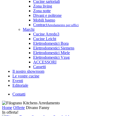
Cucine sartoriali
Zona living
Zona notte
Divani e poltrone
Mobili bagno
Contract
Arredamento per uffici
Marchi
Cucine Arredo3
Cucine Leicht
Elettrodomestici Bora
Elettrodomestici Siemens
Elettrodomestici Miele
Elettrodomestici Vzug
ACCESSORI
Cassetti
Il nostro showroom
Le vostre cucine
Eventi
Editoriale
Contatti
Home
Offerte
Divano Fanny
In offerta!