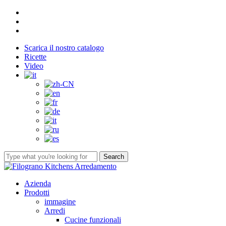
Skip
facebook
to
youtube
main
instagram
content
Scarica il nostro catalogo
Ricette
Video
Search
Close
Search
Menu
Azienda
Prodotti
immagine
Arredi
Cucine funzionali