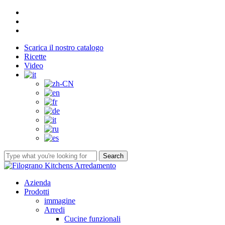
Skip
facebook
to
youtube
main
instagram
content
Scarica il nostro catalogo
Ricette
Video
Search
Close
Search
Menu
Azienda
Prodotti
immagine
Arredi
Cucine funzionali