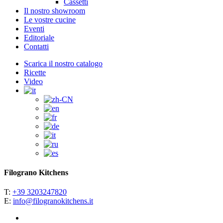
Cassetti
Il nostro showroom
Le vostre cucine
Eventi
Editoriale
Contatti
Scarica il nostro catalogo
Ricette
Video
Filograno Kitchens
T:
+39 3203247820
E:
info@filogranokitchens.it
facebook