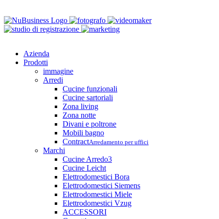
Close
Azienda
Menu
Prodotti
immagine
Arredi
Cucine funzionali
Cucine sartoriali
Zona living
Zona notte
Divani e poltrone
Mobili bagno
Contract
Arredamento per uffici
Marchi
Cucine Arredo3
Cucine Leicht
Elettrodomestici Bora
Elettrodomestici Siemens
Elettrodomestici Miele
Elettrodomestici Vzug
ACCESSORI