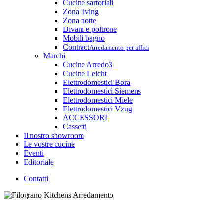
Cucine sartoriali
Zona living
Zona notte
Divani e poltrone
Mobili bagno
Contract
Arredamento per uffici
Marchi
Cucine Arredo3
Cucine Leicht
Elettrodomestici Bora
Elettrodomestici Siemens
Elettrodomestici Miele
Elettrodomestici Vzug
ACCESSORI
Cassetti
Il nostro showroom
Le vostre cucine
Eventi
Editoriale
Contatti