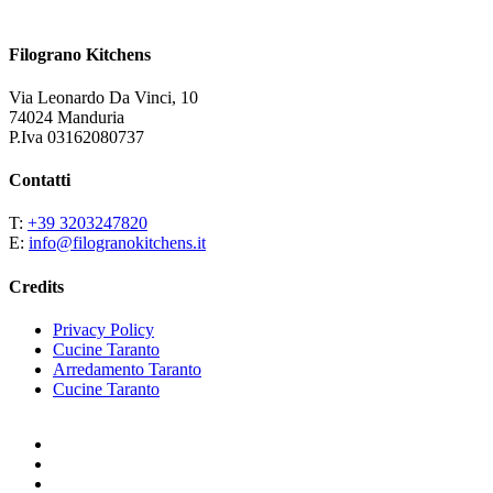
Filograno Kitchens
Via Leonardo Da Vinci, 10
74024 Manduria
P.Iva 03162080737
Contatti
T:
+39 3203247820
E:
info@filogranokitchens.it
Credits
Privacy Policy
Cucine Taranto
Arredamento Taranto
Cucine Taranto
facebook
youtube
instagram